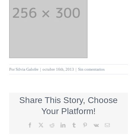
Por
Silvia Galofre
|
octubre 16th, 2013
|
Sin comentarios
Share This Story, Choose
Your Platform!
Facebook
X
Reddit
LinkedIn
Tumblr
Pinterest
Vk
Correo
electrónico