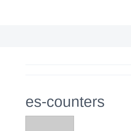
Saltar
al
contenido
es-counters