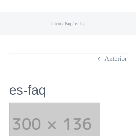
Saltar
al
Inicio
Faq
es-faq
contenido
Anterior
es-faq