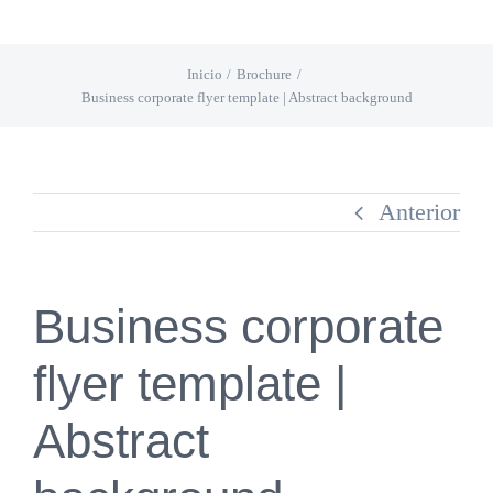
Saltar
al
Inicio
Brochure
contenido
Business corporate flyer template | Abstract background
Anterior
Business corporate
flyer template |
Abstract