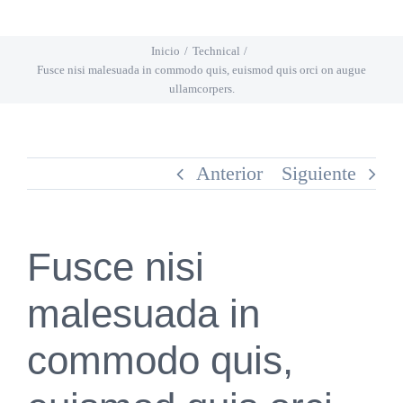
Saltar
al
Inicio
Technical
Fusce nisi malesuada in commodo quis, euismod quis orci on augue
contenido
ullamcorpers.
Anterior
Siguiente
Fusce nisi
malesuada in
commodo quis,